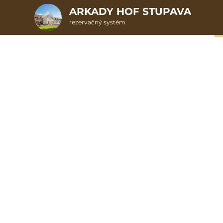
ARKADY HOF STUPAVA
rezervačný systém
2. ODOSLANIE OBJEDNÁVKY
Darčekové poukazy
Vyberte si z dostupných darčekových poukazov
Všetky darčeky
5
Poukazy Arkady Hof Hotel & Restaurant ****
5
50,00 EUR