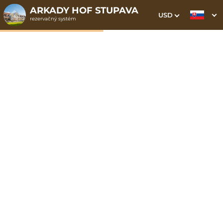
ARKADY HOF STUPAVA
USD
rezervačný systém
1. Výber pobytu
2. Doplnkové služby
3. Vaše údaje
Dátum príchodu
Dátum odchodu
Prosím vyberte
Prosím vyberte
Inšpirujte sa akciovými pobytmi
Cena od
279 EUR
izba/pobyt